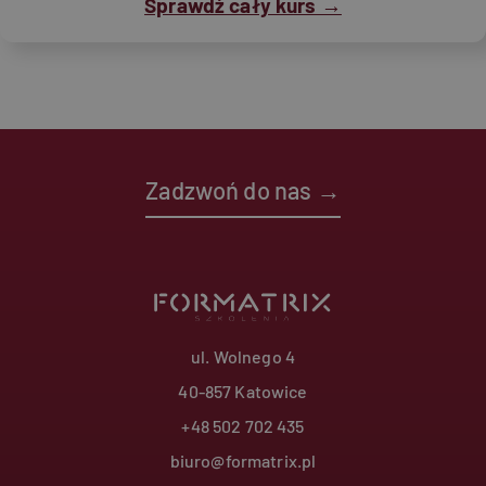
Sprawdź cały kurs →
Zadzwoń do nas →
ul. Wolnego 4
40-857 Katowice
+48 502 702 435
biuro@formatrix.pl