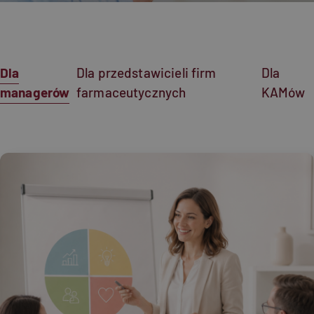
Tags (field_tags)
Dla
Dla przedstawicieli firm
Dla
managerów
farmaceutycznych
KAMów